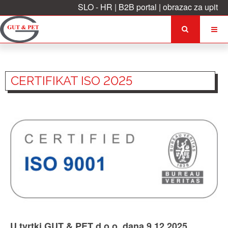
SLO
-
HR
|
B2B portal
|
obrazac za upit
CERTIFIKAT ISO 2025
U tvrtki GUT & PET d.o.o. dana 9.12.2025.