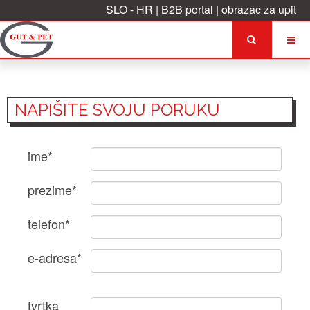
SLO
-
HR
|
B2B portal
|
obrazac za upit
NAPIŠITE SVOJU PORUKU
ime*
prezime*
telefon*
e-adresa*
tvrtka